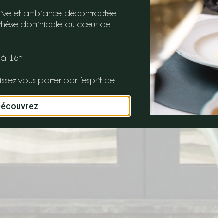
t live et ambiance décontractée
nthèse dominicale au cœur de
 à 16h
issez-vous porter par l’esprit de
Découvrez