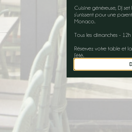
Cuisine généreuse, DJ se
s’unissent pour une pare
Monaco.
Tous les dimanches - 12h
Réservez votre table et la
l’été.