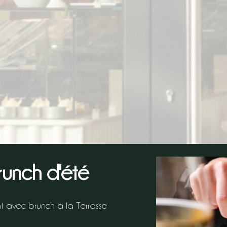
unch d'été
t avec brunch à la Terrasse