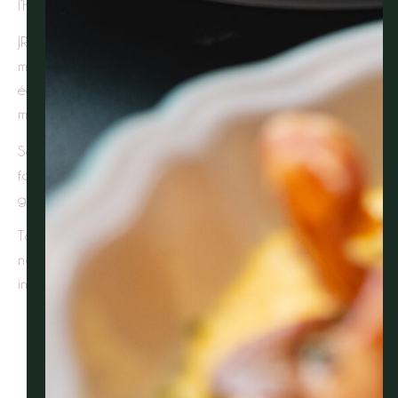
l’héritage de Joël Robuchon.
JRI est le groupe de restauration le plus étoilé au
monde, avec 21 étoiles Michelin. Le groupe gère
également les licences de 29 sites opérationnels dans le
monde.
Sa volonté absolue est de préserver les valeurs
fondamentales du Grand Chef devenues piliers du
groupe : simplicité, constance et attention au détail.
Tout au long de sa carrière, Joël Robuchon a formé de
nombreux Chefs qui sont aujourd’hui les gardiens de son
ingéniosité et continuent d’écrire l’histoire.