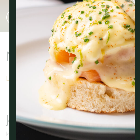
Menus
Le Deli
Le Petit Café
Robuchon Monaco
Joël Robuchon
Joël Robuchon International (JRI) rend hommage à